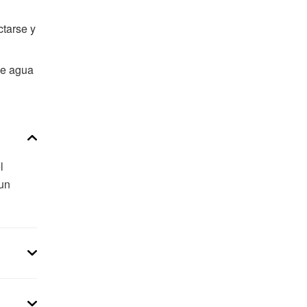
ctarse y
de agua
l
 un