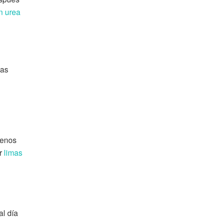
n urea
las
menos
ar
limas
al día