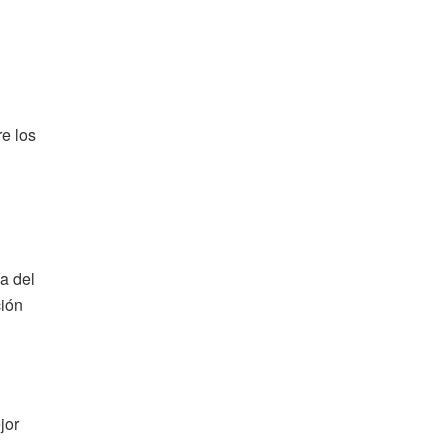
re los
a del
ción
jor