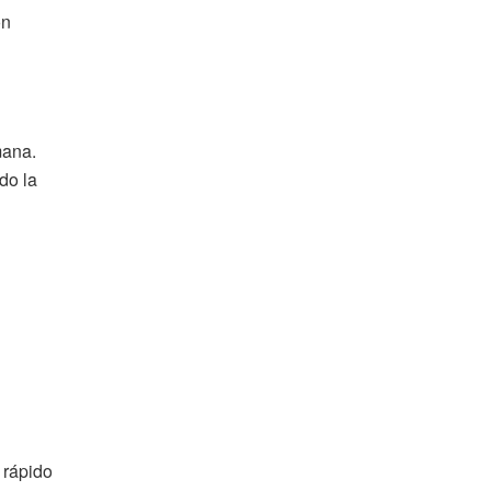
on
mana.
do la
s rápido