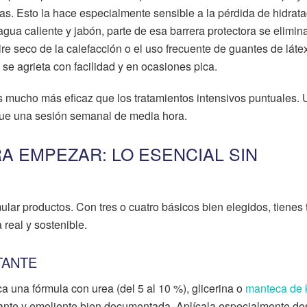
. Esto la hace especialmente sensible a la pérdida de hidrata
ua caliente y jabón, parte de esa barrera protectora se elimina
aire seco de la calefacción o el uso frecuente de guantes de látex
 se agrieta con facilidad y en ocasiones pica.
s mucho más eficaz que los tratamientos intensivos puntuales.
que una sesión semanal de media hora.
A EMPEZAR: LO ESENCIAL SIN
ular productos. Con tres o cuatro básicos bien elegidos, tienes 
 real y sostenible.
TANTE
a una fórmula con urea (del 5 al 10 %), glicerina o
manteca de k
ante y emoliente bien documentada. Aplícala especialmente d