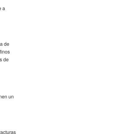
e a
ma de
finos
as de
enen un
racturas