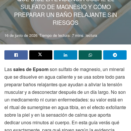
SULFATO DE MAGNESIO Y CÓMO
PREPARAR UN BAÑO RELAJANTE SIN
RIESGOS
16 de junio de 2026
Tiempo de lectura: 7 mins. lectura
Las
sales de Epsom
son sulfato de magnesio, un mineral
que se disuelve en agua caliente y se usa sobre todo para
preparar baños relajantes que ayudan a aliviar la tensión
muscular y a desconectar después de un día largo. No son
un medicamento ni curan enfermedades: su valor está en
el ritual de sumergirse en agua tibia, en el efecto exfoliante
sobre la piel y en la sensación de calma que aporta
dedicar unos minutos al cuerpo. En esta guía verás qué
son exactamente, para qué sirven según la evidencia