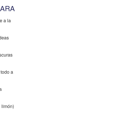
CARA
e a la
ideas
scuras
 todo a
a
 limón)