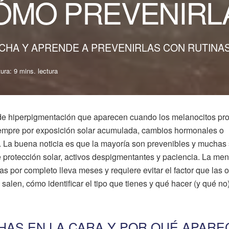
ÓMO PREVENIRL
ANCHA Y APRENDE A PREVENIRLAS CON RUTINA
ura: 9 mins. lectura
de hiperpigmentación que aparecen cuando los melanocitos pr
iempre por exposición solar acumulada, cambios hormonales o
. La buena noticia es que la mayoría son prevenibles y muchas
 protección solar, activos despigmentantes y paciencia. La me
as por completo lleva meses y requiere evitar el factor que las o
salen, cómo identificar el tipo que tienes y qué hacer (y qué no
HAS EN LA CARA Y POR QUÉ APARE