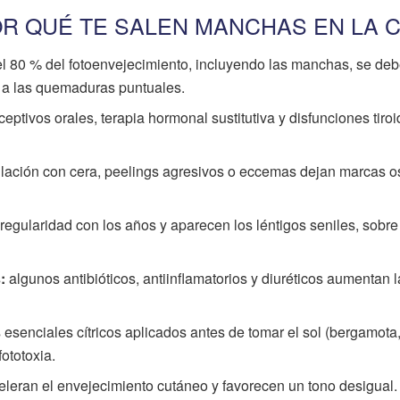
OR QUÉ TE SALEN MANCHAS EN LA 
l 80 % del fotoenvejecimiento, incluyendo las manchas, se deb
o a las quemaduras puntuales.
ptivos orales, terapia hormonal sustitutiva y disfunciones tiro
lación con cera, peelings agresivos o eccemas dejan marcas o
regularidad con los años y aparecen los léntigos seniles, sobre
:
algunos antibióticos, antiinflamatorios y diuréticos aumentan l
 esenciales cítricos aplicados antes de tomar el sol (bergamota,
ototoxia.
leran el envejecimiento cutáneo y favorecen un tono desigual.