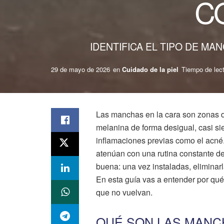
C
IDENTIFICA EL TIPO DE M
29 de mayo de 2026
en
Cuidado de la piel
Tiempo de lect
Las manchas en la cara son zonas 
melanina de forma desigual, casi s
inflamaciones previas como el acné
atenúan con una rutina constante de
buena: una vez instaladas, eliminarl
En esta guía vas a entender por qué 
que no vuelvan.
QUÉ SON LAS MANC