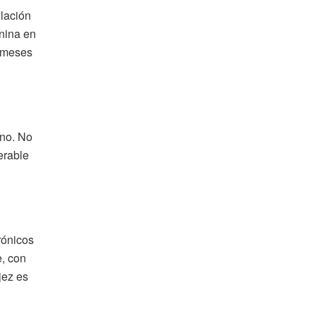
lación
anina en
r meses
ano. No
erable
rónicos
e, con
jez es