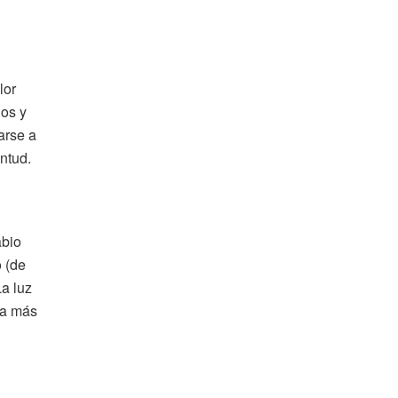
lor
nos y
arse a
ntud.
abio
 (de
a luz
ha más