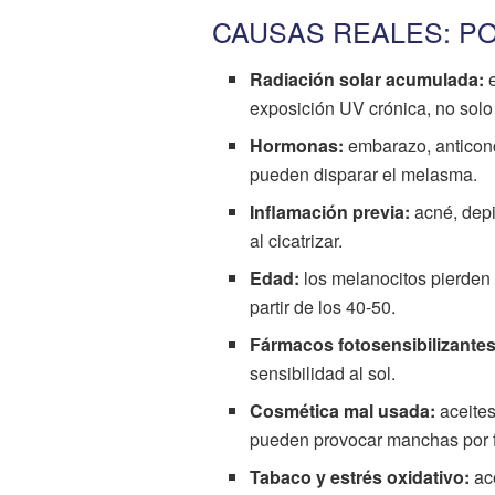
CAUSAS REALES: P
Radiación solar acumulada:
e
exposición UV crónica, no sol
Hormonas:
embarazo, anticonce
pueden disparar el melasma.
Inflamación previa:
acné, depi
al cicatrizar.
Edad:
los melanocitos pierden 
partir de los 40-50.
Fármacos fotosensibilizantes
sensibilidad al sol.
Cosmética mal usada:
aceites
pueden provocar manchas por f
Tabaco y estrés oxidativo:
ace