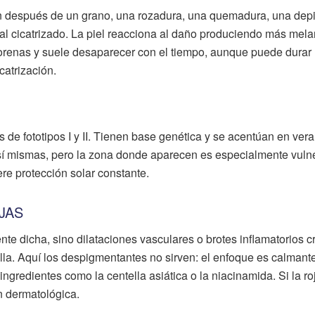
 después de un grano, una rozadura, una quemadura, una depi
mal cicatrizado. La piel reacciona al daño produciendo más mel
orenas y suele desaparecer con el tiempo, aunque puede dura
catrización.
s de fototipos I y II. Tienen base genética y se acentúan en ver
í mismas, pero la zona donde aparecen es especialmente vuln
ere protección solar constante.
JAS
e dicha, sino dilataciones vasculares o brotes inflamatorios c
illa. Aquí los despigmentantes no sirven: el enfoque es calmant
ingredientes como la centella asiática o la niacinamida. Si la ro
n dermatológica.