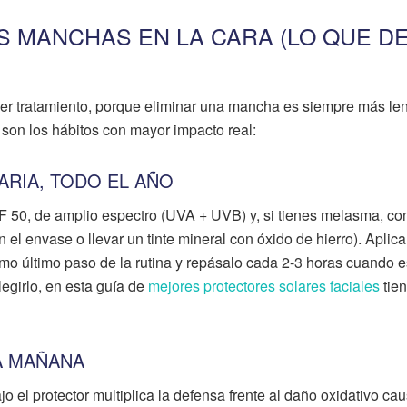
 MANCHAS EN LA CARA (LO QUE D
er tratamiento, porque eliminar una mancha es siempre más len
 son los hábitos con mayor impacto real:
ARIA, TODO EL AÑO
F 50, de amplio espectro (UVA + UVB) y, si tienes melasma, con 
en el envase o llevar un tinte mineral con óxido de hierro). Aplic
 último paso de la rutina y repásalo cada 2-3 horas cuando e
legirlo, en esta guía de
mejores protectores solares faciales
tie
A MAÑANA
o el protector multiplica la defensa frente al daño oxidativo ca