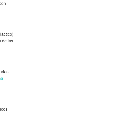
 con
láctico)
o de las
orias
na
ricos