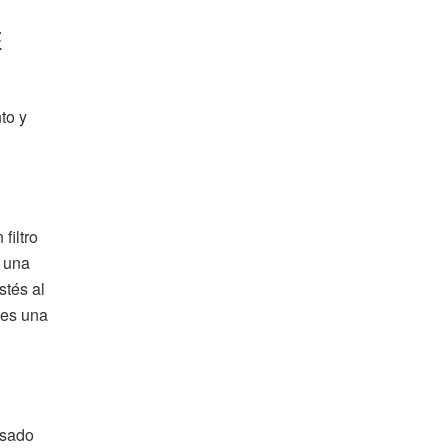
E
to y
filtro
a una
stés al
nes una
usado