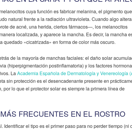
 melanocitos cuya función es fabricar melanina, el pigmento qu
do natural frente a la radiación ultravioleta. Cuando algo alter
rote de acné, una herida, ciertos fármacos—, los melanocitos
anera localizada, y aparece la mancha. Es decir, la mancha e
ha quedado «cicatrizada» en forma de color más oscuro.
trás de la mayoría de manchas faciales: el daño solar acumula
evia (hiperpigmentación postinflamatoria) y los factores hormona
ivos. La
Academia Española de Dermatología y Venereología 
leta sin protección es el desencadenante presente en prácticam
, por lo que el protector solar es siempre la primera línea de
 MÁS FRECUENTES EN EL ROSTRO
 Identificar el tipo es el primer paso para no perder tiempo (ni 