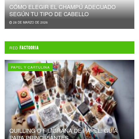
CÓMO ELEGIR EL CHAMPÚ ADECUADO
SEGÚN TU TIPO DE CABELLO
28 DE MARZO DE 2026
RED
FACTOORIA
PAPEL Y CARTULINA
QUILLING O FILIGRANA DE PAPEL: GUÍA
PARA PRINCIPIANTES