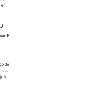
l en
O
cor. El
sgo de
 lata
ja la