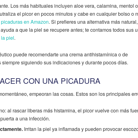
mante. Los más habituales incluyen aloe vera, calamina, mentol o
utraliza el picor en pocos minutos y cabe en cualquier bolso o 
ra picaduras en Amazon
. Si prefieres una alternativa más natural,
y ayuda a que la piel se recupere antes; te contamos todos sus 
la piel
.
céutico puede recomendarte una crema antihistamínica o de
as siempre siguiendo sus indicaciones y durante pocos días.
HACER CON UNA PICADURA
momentáneo, empeoran las cosas. Estos son los principales err
o: al rascar liberas más histamina, el picor vuelve con más fue
 puerta a una infección.
ectamente.
Irritan la piel ya inflamada y pueden provocar escozo