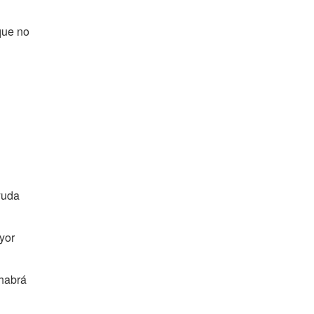
que no
yuda
yor
 habrá