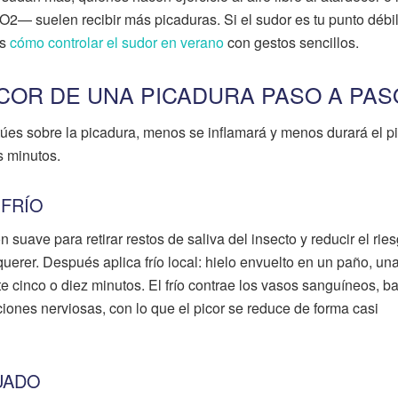
 suelen recibir más picaduras. Si el sudor es tu punto débi
os
cómo controlar el sudor en verano
con gestos sencillos.
ICOR DE UNA PICADURA PASO A PAS
túes sobre la picadura, menos se inflamará y menos durará el pi
s minutos.
 FRÍO
 suave para retirar restos de saliva del insecto y reducir el rie
querer. Después aplica frío local: hielo envuelto en un paño, una
nte cinco o diez minutos. El frío contrae los vasos sanguíneos, ba
iones nerviosas, con lo que el picor se reduce de forma casi
UADO