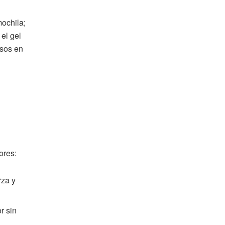
mochila;
 el gel
usos en
ores:
rza y
r sin