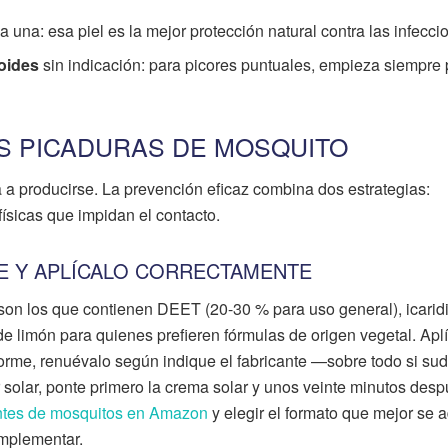
a una: esa piel es la mejor protección natural contra las infecci
oides
sin indicación: para picores puntuales, empieza siempre 
S PICADURAS DE MOSQUITO
a a producirse. La prevención eficaz combina dos estrategias:
físicas que impidan el contacto.
TE Y APLÍCALO CORRECTAMENTE
son los que contienen DEET (20-30 % para uso general), icarid
o de limón para quienes prefieren fórmulas de origen vegetal. Apl
forme, renuévalo según indique el fabricante —sobre todo si sud
 solar, ponte primero la crema solar y unos veinte minutos desp
ntes de mosquitos en Amazon
y elegir el formato que mejor se 
complementar.