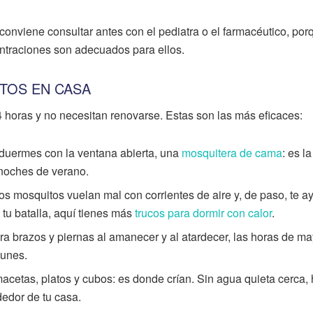
nviene consultar antes con el pediatra o el farmacéutico, por
centraciones son adecuados para ellos.
STOS EN CASA
4 horas y no necesitan renovarse. Estas son las más eficaces:
 duermes con la ventana abierta, una
mosquitera de cama
: es la
 noches de verano.
s mosquitos vuelan mal con corrientes de aire y, de paso, te a
 tu batalla, aquí tienes más
trucos para dormir con calor
.
a brazos y piernas al amanecer y al atardecer, las horas de ma
munes.
acetas, platos y cubos: es donde crían. Sin agua quieta cerca,
edor de tu casa.