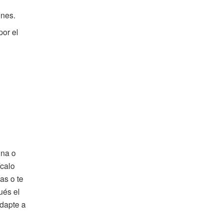
ones.
por el
ina o
ícalo
as o te
ués el
adapte a