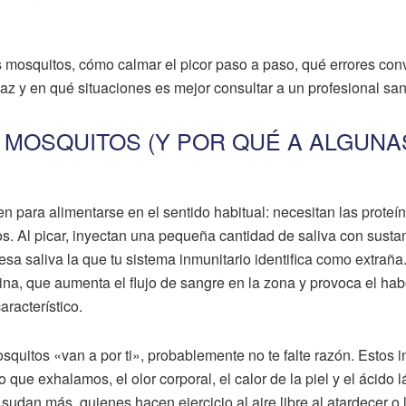
s mosquitos, cómo calmar el picor paso a paso, qué errores con
caz y en qué situaciones es mejor consultar a un profesional sani
 MOSQUITOS (Y POR QUÉ A ALGUNA
n para alimentarse en el sentido habitual: necesitan las proteí
os. Al picar, inyectan una pequeña cantidad de saliva con susta
sa saliva la que tu sistema inmunitario identifica como extraña
mina, que aumenta el flujo de sangre en la zona y provoca el ha
aracterístico.
squitos «van a por ti», probablemente no te falte razón. Estos 
 que exhalamos, el olor corporal, el calor de la piel y el ácido l
sudan más, quienes hacen ejercicio al aire libre al atardecer o 