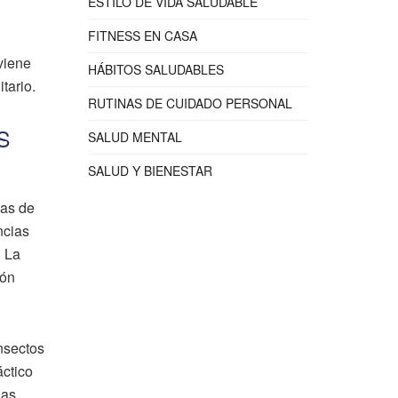
ESTILO DE VIDA SALUDABLE
FITNESS EN CASA
viene
HÁBITOS SALUDABLES
tario.
RUTINAS DE CUIDADO PERSONAL
S
SALUD MENTAL
SALUD Y BIENESTAR
nas de
ncias
. La
bón
insectos
áctico
las