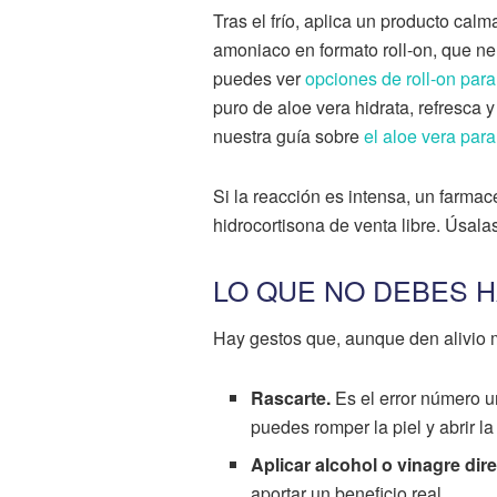
Tras el frío, aplica un producto cal
amoniaco en formato roll-on, que ne
puedes ver
opciones de roll-on pa
puro de aloe vera hidrata, refresca 
nuestra guía sobre
el aloe vera para 
Si la reacción es intensa, un farma
hidrocortisona de venta libre. Úsal
LO QUE NO DEBES 
Hay gestos que, aunque den alivio 
Rascarte.
Es el error número un
puedes romper la piel y abrir la
Aplicar alcohol o vinagre dir
aportar un beneficio real.