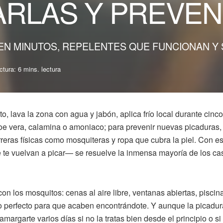
IARLAS Y PREVEN
EN MINUTOS, REPELENTES QUE FUNCIONAN Y 
tura: 6 mins. lectura
o, lava la zona con agua y jabón, aplica frío local durante cinco
loe vera, calamina o amoniaco; para prevenir nuevas picaduras,
reras físicas como mosquiteras y ropa que cubra la piel. Con e
ue te vuelvan a picar— se resuelve la inmensa mayoría de los ca
con los mosquitos: cenas al aire libre, ventanas abiertas, piscin
o perfecto para que acaben encontrándote. Y aunque la picadur
amargarte varios días si no la tratas bien desde el principio o si