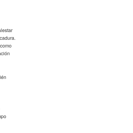
lestar
icadura.
, como
ación
ién
e
mpo