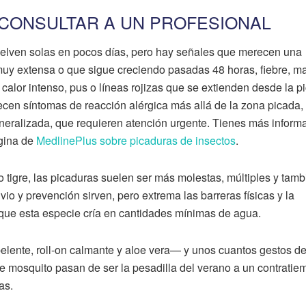
CONSULTAR A UN PROFESIONAL
uelven solas en pocos días, pero hay señales que merecen una
uy extensa o que sigue creciendo pasadas 48 horas, fiebre, ma
calor intenso, pus o líneas rojizas que se extienden desde la p
ecen síntomas de reacción alérgica más allá de la zona picada
 generalizada, que requieren atención urgente. Tienes más inform
ágina de
MedlinePlus sobre picaduras de insectos
.
tigre, las picaduras suelen ser más molestas, múltiples y tamb
io y prevención sirven, pero extrema las barreras físicas y la
que esta especie cría en cantidades mínimas de agua.
lente, roll-on calmante y aloe vera— y unos cuantos gestos d
e mosquito pasan de ser la pesadilla del verano a un contratie
as.