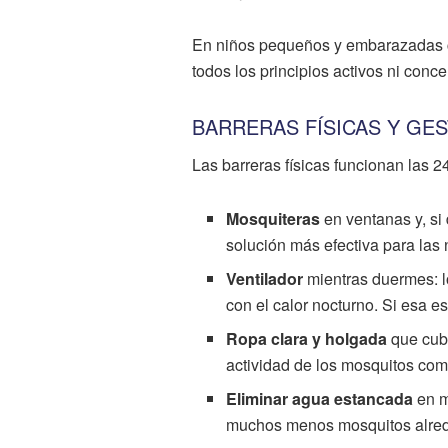
En niños pequeños y embarazadas co
todos los principios activos ni con
BARRERAS FÍSICAS Y GE
Las barreras físicas funcionan las 2
Mosquiteras
en ventanas y, si
solución más efectiva para las
Ventilador
mientras duermes: lo
con el calor nocturno. Si esa es
Ropa clara y holgada
que cubr
actividad de los mosquitos co
Eliminar agua estancada
en m
muchos menos mosquitos alred