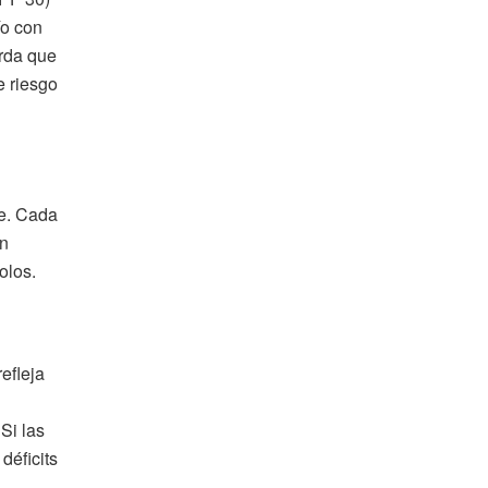
ío con
rda que
e riesgo
te. Cada
En
olos.
efleja
 Si las
déficits