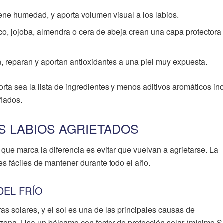
iene humedad, y aporta volumen visual a los labios.
o, jojoba, almendra o cera de abeja crean una capa protectora
 reparan y aportan antioxidantes a una piel muy expuesta.
rta sea la lista de ingredientes y menos aditivos aromáticos inc
añados.
S LABIOS AGRIETADOS
o que marca la diferencia es evitar que vuelvan a agrietarse. La
es fáciles de mantener durante todo el año.
DEL FRÍO
s solares, y el sol es una de las principales causas de
zona. Usa un bálsamo con factor de protección solar (mínimo 