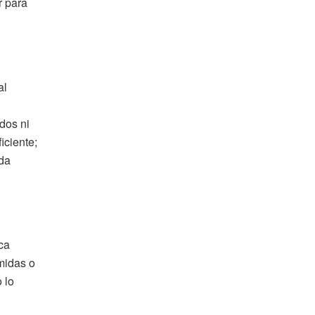
r para
al
dos ni
iciente;
ada
ca
amidas o
 lo