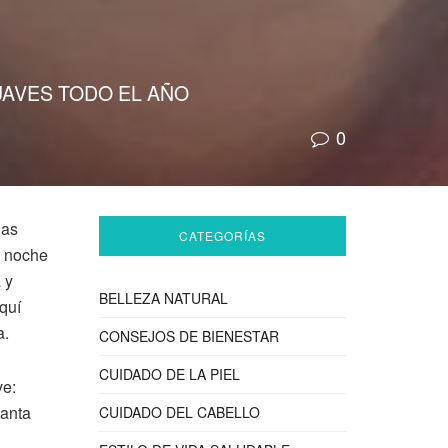
UAVES TODO EL AÑO
0
las
CATEGORÍAS
a noche
 y
BELLEZA NATURAL
aquí
a.
CONSEJOS DE BIENESTAR
CUIDADO DE LA PIEL
ve:
tanta
CUIDADO DEL CABELLO