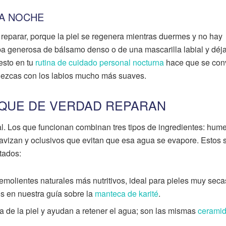
LA NOCHE
reparar, porque la piel se regenera mientras duermes y no hay
pa generosa de bálsamo denso o de una mascarilla labial y déj
gesto en tu
rutina de cuidado personal nocturna
hace que se conv
nezcas con los labios mucho más suaves.
 QUE DE VERDAD REPARAN
l. Los que funcionan combinan tres tipos de ingredientes: hum
avizan y oclusivos que evitan que esa agua se evapore. Estos 
tados:
emolientes naturales más nutritivos, ideal para pieles muy seca
s en nuestra guía sobre la
manteca de karité
.
ra de la piel y ayudan a retener el agua; son las mismas
cerami