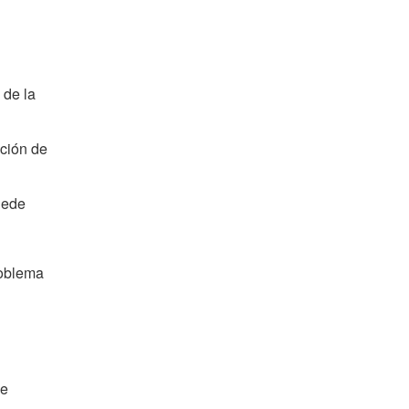
 de la
ación de
puede
roblema
ue