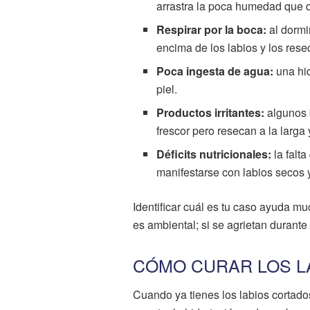
arrastra la poca humedad que 
Respirar por la boca:
al dormi
encima de los labios y los rese
Poca ingesta de agua:
una hid
piel.
Productos irritantes:
algunos 
frescor pero resecan a la larg
Déficits nutricionales:
la falt
manifestarse con labios secos y
Identificar cuál es tu caso ayuda mu
es ambiental; si se agrietan durante
CÓMO CURAR LOS L
Cuando ya tienes los labios cortados