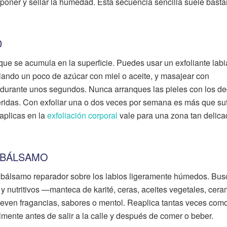
eponer y sellar la humedad. Esta secuencia sencilla suele basta
D
a que se acumula en la superficie. Puedes usar un exfoliante labi
lando un poco de azúcar con miel o aceite, y masajear con
durante unos segundos. Nunca arranques las pieles con los de
eridas. Con exfoliar una o dos veces por semana es más que suf
aplicas en la
exfoliación corporal
vale para una zona tan delic
N BÁLSAMO
un bálsamo reparador sobre los labios ligeramente húmedos. Bus
 y nutritivos —manteca de karité, ceras, aceites vegetales, cer
lleven fragancias, sabores o mentol. Reaplica tantas veces como
almente antes de salir a la calle y después de comer o beber.