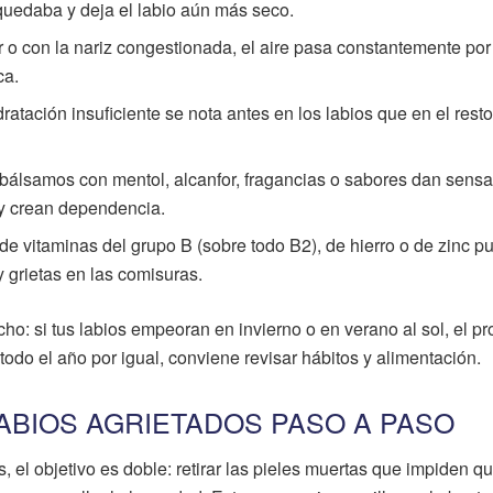
quedaba y deja el labio aún más seco.
r o con la nariz congestionada, el aire pasa constantemente por
ca.
ratación insuficiente se nota antes en los labios que en el resto
bálsamos con mentol, alcanfor, fragancias o sabores dan sens
a y crean dependencia.
a de vitaminas del grupo B (sobre todo B2), de hierro o de zinc 
 grietas en las comisuras.
cho: si tus labios empeoran en invierno o en verano al sol, el p
 todo el año por igual, conviene revisar hábitos y alimentación.
ABIOS AGRIETADOS PASO A PASO
, el objetivo es doble: retirar las pieles muertas que impiden q