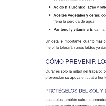
Ácido hialurónico:
atrae y ret
Aceites vegetales y ceras:
coc
frena la pérdida de agua.
Pantenol y vitamina E:
calman,
Un detalle importante: cuanto más co
mejor la tolerarán unos labios ya d
CÓMO PREVENIR LO
Curar es solo la mitad del trabajo; l
prevención se apoya en cuatro frent
PROTÉGELOS DEL SOL Y 
Los labios también sufren quemadura
envejecimiento y sequedad en esta 