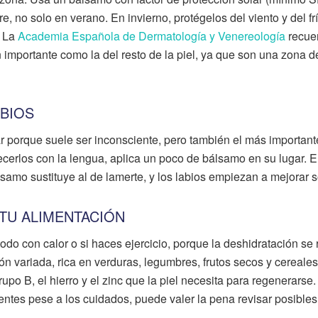
re, no solo en verano. En invierno, protégelos del viento y del fr
. La
Academia Española de Dermatología y Venereología
recue
an importante como la del resto de la piel, ya que son una zona d
ABIOS
ar porque suele ser inconsciente, pero también el más importan
cerlos con la lengua, aplica un poco de bálsamo en su lugar. 
álsamo sustituye al de lamerte, y los labios empiezan a mejorar s
 TU ALIMENTACIÓN
odo con calor o si haces ejercicio, porque la deshidratación se r
ón variada, rica en verduras, legumbres, frutos secos y cereales
rupo B, el hierro y el zinc que la piel necesita para regenerarse.
entes pese a los cuidados, puede valer la pena revisar posibles 