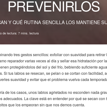
PREVENIRLOS
AN Y QUÉ RUTINA SENCILLA LOS MANTIENE S
 de lectura: 7 mins. lectura
nando tres gestos sencillos: exfoliar con suavidad para retirar 
amo reparador varias veces al día y sellar esa hidratación por l
nen protegiéndolos del sol y del frío, bebiendo suficiente agua
s. Si tus labios se resecan, se pelan o se cortan con facilidad, 
olverles suavidad y evitar que el problema vuelva cada temporad
ría de los casos, unos labios agrietados no esconden nada gra
s adecuados. La clave está en entender por qué se secan con 
 hábitos que los empeoran sin que nos demos cuenta.