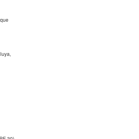
 que
luya,
SPF 30)