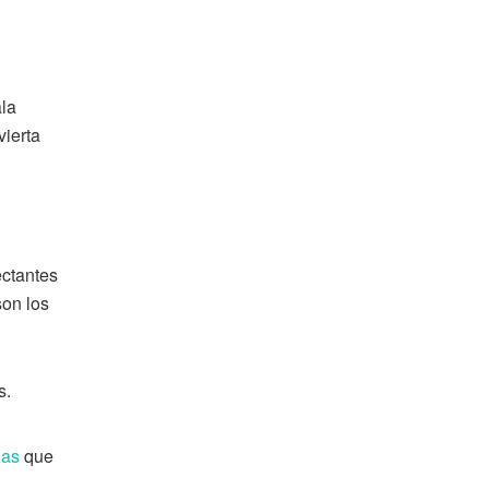
ala
ierta
ectantes
son los
s.
das
que