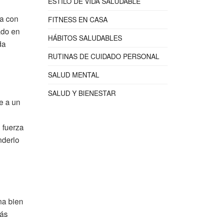
ESTILO DE VIDA SALUDABLE
la con
FITNESS EN CASA
ado en
HÁBITOS SALUDABLES
da
RUTINAS DE CUIDADO PERSONAL
SALUD MENTAL
SALUD Y BIENESTAR
e a un
 fuerza
nderlo
na bien
más