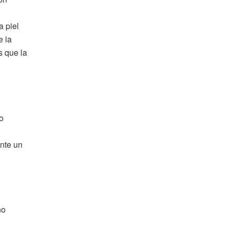
a piel
e la
s que la
o
ante un
no