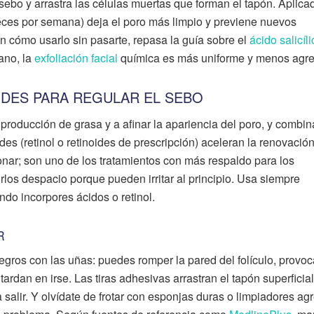
 sebo y arrastra las células muertas que forman el tapón. Aplica
eces por semana) deja el poro más limpio y previene nuevos
 cómo usarlo sin pasarte, repasa la guía sobre el
ácido salicíli
rano, la
exfoliación facial
química es más uniforme y menos agre
OIDES PARA REGULAR EL SEBO
producción de grasa y a afinar la apariencia del poro, y combin
ides (retinol o retinoides de prescripción) aceleran la renovación
ponar; son uno de los tratamientos con más respaldo para los
los despacio porque pueden irritar al principio. Usa siempre
ndo incorpores ácidos o retinol.
R
negros con las uñas: puedes romper la pared del folículo, provoc
ardan en irse. Las tiras adhesivas arrastran el tapón superficial
a salir. Y olvídate de frotar con esponjas duras o limpiadores ag