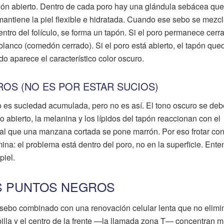
ón abierto. Dentro de cada poro hay una glándula sebácea que
mantiene la piel flexible e hidratada. Cuando ese sebo se mezc
ntro del folículo, se forma un tapón. Si el poro permanece cerr
 blanco (comedón cerrado). Si el poro está abierto, el tapón que
o aparece el característico color oscuro.
OS (NO ES POR ESTAR SUCIOS)
 es suciedad acumulada, pero no es así. El tono oscuro se deb
o abierto, la melanina y los lípidos del tapón reaccionan con el
ual que una manzana cortada se pone marrón. Por eso frotar con
mina: el problema está dentro del poro, no en la superficie. Ente
piel.
S PUNTOS NEGROS
sebo combinado con una renovación celular lenta que no elimi
rbilla y el centro de la frente —la llamada zona T— concentran 