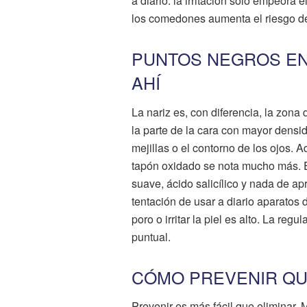
a diario: la irritación solo empeora
los comedones aumenta el riesgo de 
PUNTOS NEGROS EN
AHÍ
La nariz es, con diferencia, la zon
la parte de la cara con mayor dens
mejillas o el contorno de los ojos. 
tapón oxidado se nota mucho más. El
suave, ácido salicílico y nada de ap
tentación de usar a diario aparatos 
poro o irritar la piel es alto. La re
puntual.
CÓMO PREVENIR QU
Prevenir es más fácil que eliminar. 