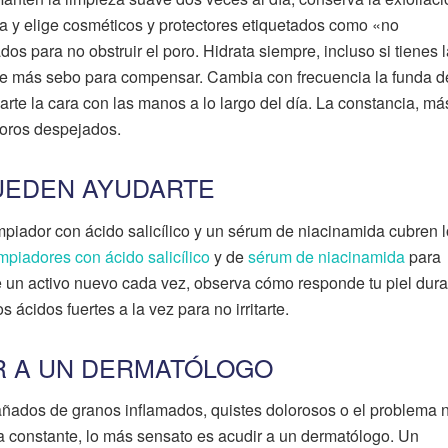
 y elige cosméticos y protectores etiquetados como «no
 para no obstruir el poro. Hidrata siempre, incluso si tienes l
ce más sebo para compensar. Cambia con frecuencia la funda d
carte la cara con las manos a lo largo del día. La constancia, má
poros despejados.
UEDEN AYUDARTE
mpiador con ácido salicílico y un sérum de niacinamida cubren l
impiadores con ácido salicílico
y de
sérum de niacinamida
para
e un activo nuevo cada vez, observa cómo responde tu piel dur
ácidos fuertes a la vez para no irritarte.
R A UN DERMATÓLOGO
ñados de granos inflamados, quistes dolorosos o el problema 
a constante, lo más sensato es acudir a un dermatólogo. Un