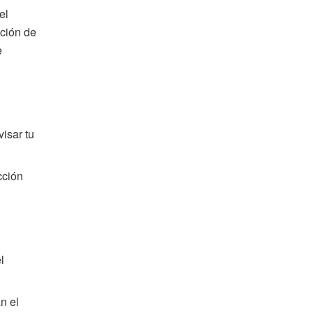
el
cción de
e
isar tu
cción
l
n el