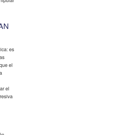
nipular
AN
ica: es
las
que el
a
ar el
gresiva
ón