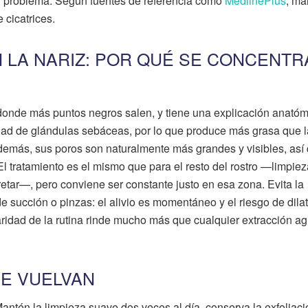
 el problema. Según fuentes de referencia como
MedlinePlus
, ma
cicatrices.
 LA NARIZ: POR QUÉ SE CONCENTR
a donde más puntos negros salen, y tiene una explicación anatóm
idad de glándulas sebáceas, por lo que produce más grasa que 
Además, sus poros son naturalmente más grandes y visibles, así 
 tratamiento es el mismo que para el resto del rostro —limpiez
retar—, pero conviene ser constante justo en esa zona. Evita la
de succión o pinzas: el alivio es momentáneo y el riesgo de dilat
gularidad de la rutina rinde mucho más que cualquier extracción a
E VUELVAN
Mantén la limpieza suave dos veces al día, conserva la exfoliaci