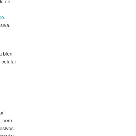
do de
co
.
siva.
a bien
 celular
ar
, pero
resivos