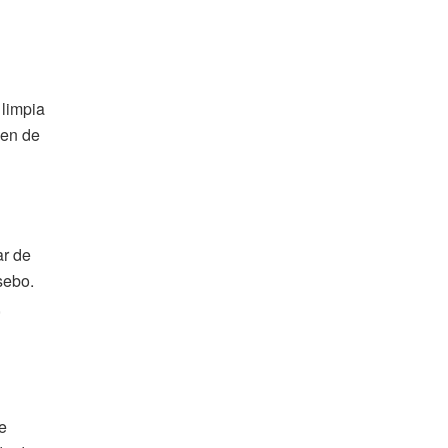
 limpia
den de
ar de
sebo.
,
ue