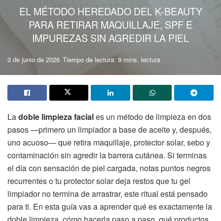
EL MÉTODO HEREDADO DEL K-BEAUTY
PARA RETIRAR MAQUILLAJE, SPF E
IMPUREZAS SIN AGREDIR LA PIEL
3 de junio de 2026
Tiempo de lectura: 9 mins. lectura
La
doble limpieza facial
es un método de limpieza en dos
pasos —primero un limpiador a base de aceite y, después,
uno acuoso— que retira maquillaje, protector solar, sebo y
contaminación sin agredir la barrera cutánea. Si terminas
el día con sensación de piel cargada, notas puntos negros
recurrentes o tu protector solar deja restos que tu gel
limpiador no termina de arrastrar, este ritual está pensado
para ti. En esta guía vas a aprender qué es exactamente la
doble limpieza, cómo hacerla paso a paso, qué productos