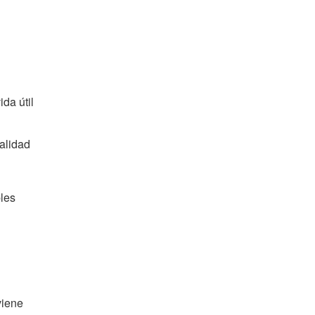
da útil
calidad
bles
viene