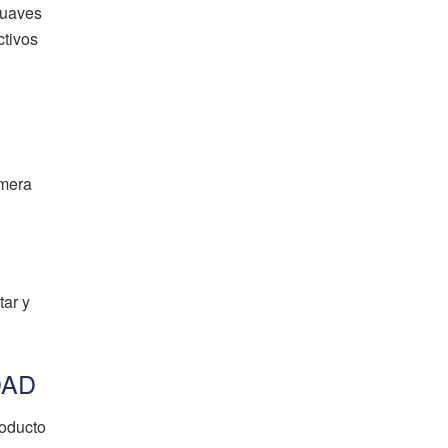
suaves
ctivos
imera
tar y
DAD
roducto