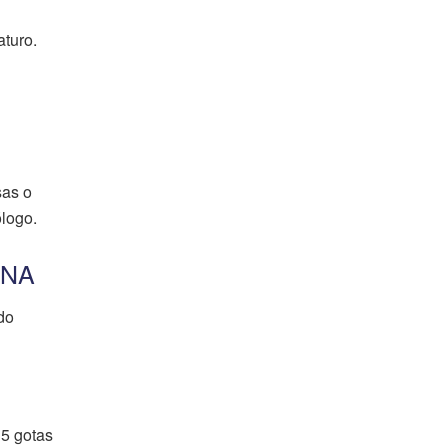
aturo.
sas o
ólogo.
INA
do
 5 gotas