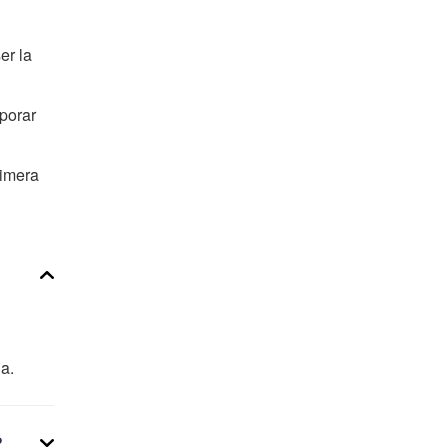
er la
porar
rimera
na.
?