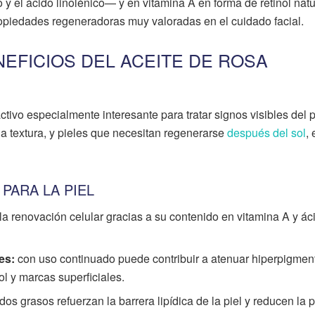
y el ácido linolénico— y en vitamina A en forma de retinol natu
propiedades regeneradoras muy valoradas en el cuidado facial.
EFICIOS DEL ACEITE DE ROSA
tivo especialmente interesante para tratar signos visibles del 
 la textura, y pieles que necesitan regenerarse
después del sol
, 
 PARA LA PIEL
la renovación celular gracias a su contenido en vitamina A y ác
es:
con uso continuado puede contribuir a atenuar hiperpigmen
l y marcas superficiales.
dos grasos refuerzan la barrera lipídica de la piel y reducen la 