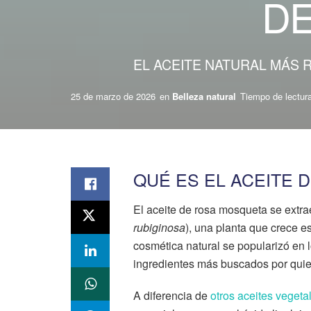
DE
EL ACEITE NATURAL MÁS 
25 de marzo de 2026
en
Belleza natural
Tiempo de lectura
QUÉ ES EL ACEITE 
El aceite de rosa mosqueta se extrae 
rubiginosa
), una planta que crece e
cosmética natural se popularizó en 
ingredientes más buscados por quien
A diferencia de
otros aceites vegeta